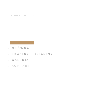
791 797 939
info@cotton-fabric.pl
ZOBACZ SKLEP
GŁÓWNA
TKANINY I DZIANINY
GALERIA
KONTAKT