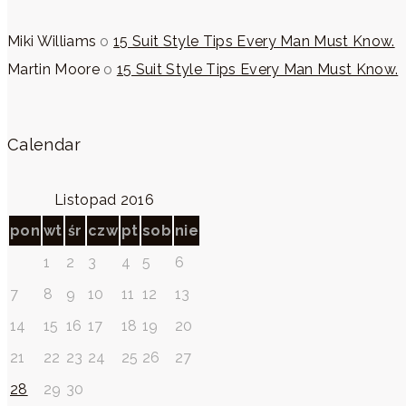
Miki Williams
o
15 Suit Style Tips Every Man Must Know.
Martin Moore
o
15 Suit Style Tips Every Man Must Know.
Calendar
Listopad 2016
pon
wt
śr
czw
pt
sob
nie
1
2
3
4
5
6
7
8
9
10
11
12
13
14
15
16
17
18
19
20
21
22
23
24
25
26
27
28
29
30