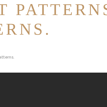
T PATTERNS
ERNS.
atterns.