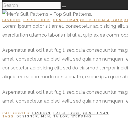
FASHION
,
FRESH LOOK
,
GENTLEMAN
28 LISTOPADA, 2016
0
Lorem ipsum dolor sit amet, consectetur adipisicing elit
exercitation ullamco laboris nisi ut aliquip ex ea commo
Aspernatur aut odit aut fugit, sed quia consequuntur mag
amet, consectetur, adipisci velit, sed quia non numquam
consectetur adipisicing elit, sed do eiusmod tempor incid
aliquip ex ea commodo consequatm, eaque ipsa quae ab i
Aspernatur aut odit aut fugit, sed quia consequuntur mag
amet, consectetur, adipisci velit, sed quia non numquam
CATEGORIES:
FASHION
,
FRESH LOOK
,
GENTLEMAN
TAGS:
DESIGNER
,
MEN
,
TAILOR
,
WEDDING