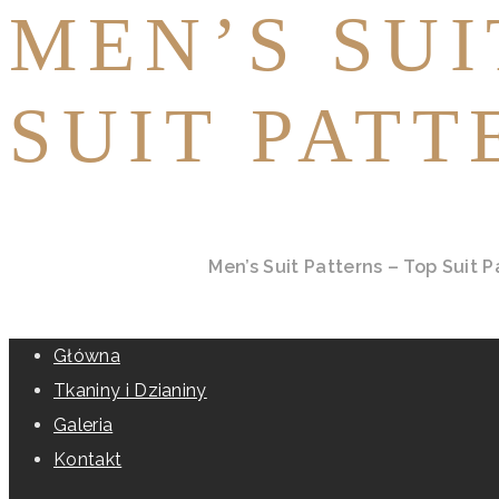
MEN’S SUI
SUIT PATT
Home
All Posts
Fashion
Men’s Suit Patterns – Top Suit P
Główna
Tkaniny i Dzianiny
Galeria
Kontakt