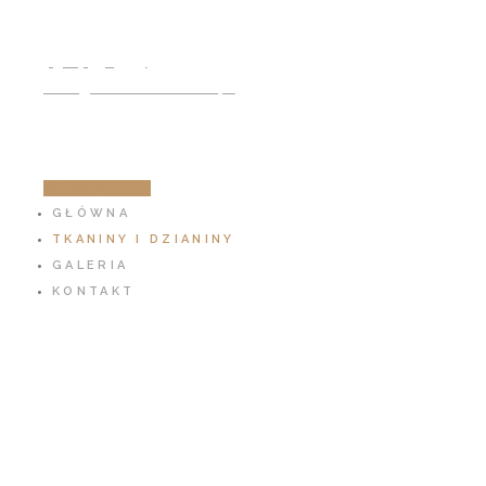
791 797 939
info@cotton-fabric.pl
ZOBACZ SKLEP
GŁÓWNA
TKANINY I DZIANINY
GALERIA
KONTAKT