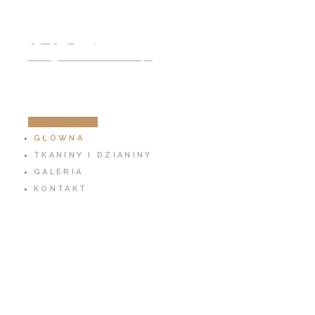
791 797 939
info@cotton-fabric.pl
ZOBACZ SKLEP
GŁÓWNA
TKANINY I DZIANINY
GALERIA
KONTAKT