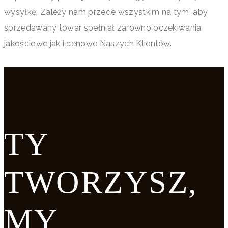
wysyłkę. Zależy nam przede wszystkim na tym, aby
sprzedawany towar spełniał zarówno oczekiwania
jakościowe jak i cenowe Naszych Klientów.
TY
TWORZYSZ,
MY