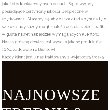
jakości w konkurencyjnych cenach. Są to wyroby
posiadające certyfikaty jakości, bezpieczne w
użytkowaniu. Staramy się aby nasza oferta była na tyle
szeroka, aby każdy mógł znaleźć coś dla siebie i trafiła
w gusta nawet najbardziej wymagających Klientów.
Naszą główną dewizą jest wysoka jakość produktów i
100% zadowolenie klientów!
Każdy klient jest u nas traktowany z wyjątkową troską.
NAJNOWSZE