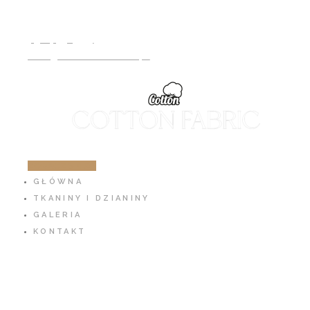
791 797 939
info@cotton-fabric.pl
ZOBACZ SKLEP
GŁÓWNA
TKANINY I DZIANINY
GALERIA
KONTAKT