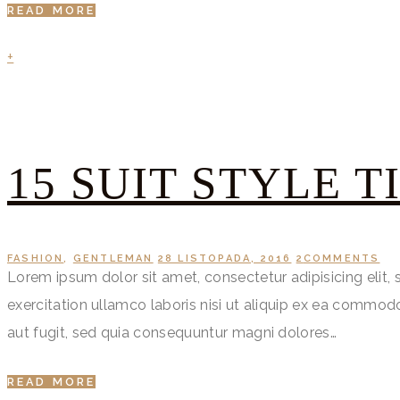
READ MORE
+
15 SUIT STYLE 
FASHION
,
GENTLEMAN
28 LISTOPADA, 2016
2
COMMENTS
Lorem ipsum dolor sit amet, consectetur adipisicing elit
exercitation ullamco laboris nisi ut aliquip ex ea commo
aut fugit, sed quia consequuntur magni dolores…
READ MORE