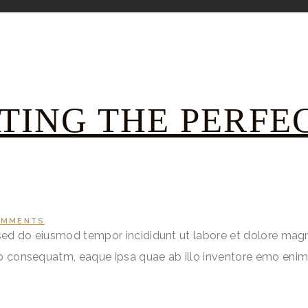
ATING THE PERF
OMMENTS
, sed do eiusmod tempor incididunt ut labore et dolore mag
do consequatm, eaque ipsa quae ab illo inventore emo enim