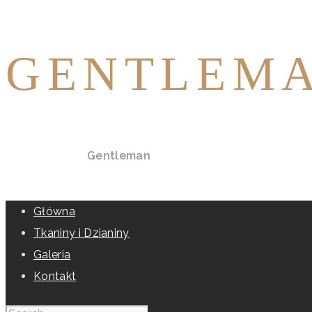
GENTLEM
Home
All Posts
Gentleman
Główna
Tkaniny i Dzianiny
Galeria
Kontakt