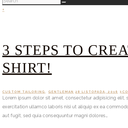
+
3 STEPS TO CRE
SHIRT!
CUSTOM TAILORING
,
GENTLEMAN
28 LISTOPADA, 2016
3
C
Lorem ipsum dolor sit amet, consectetur adipisicing elit
exercitation ullamco laboris nisi ut aliquip ex ea commo
aut fugit, sed quia consequuntur magni dolores…