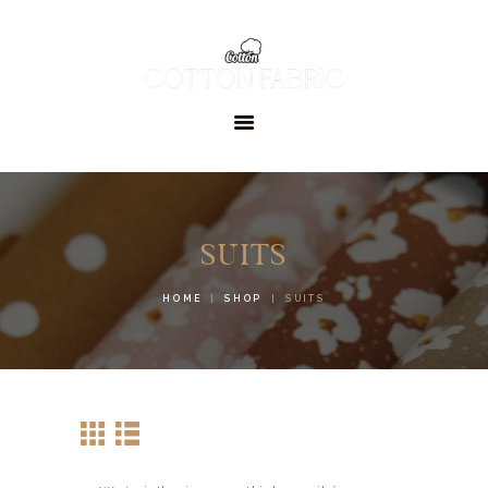
GŁÓWNA
TKANINY I
DZIANINY
GALERIA
KONTAKT
SUITS
HOME
SHOP
SUITS