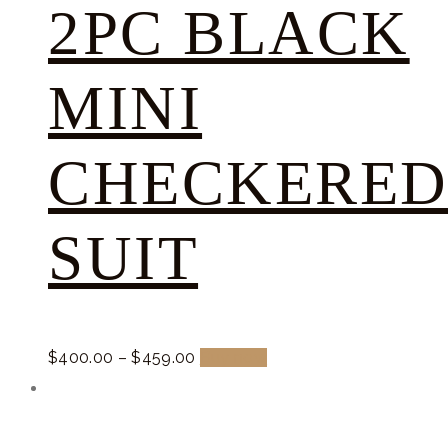
2PC BLACK
MINI
CHECKERE
SUIT
$
400.
00
–
$
459.
00
Buy now