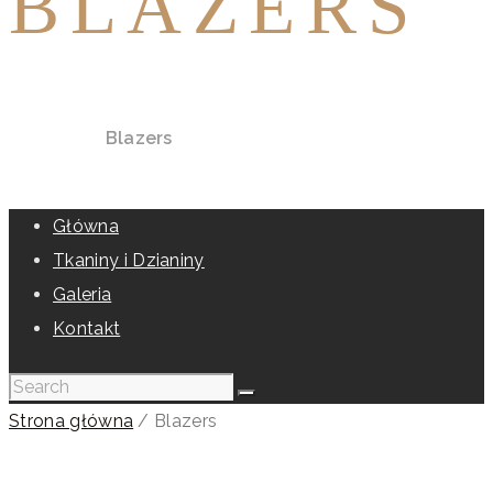
BLAZERS
Home
Shop
Blazers
Główna
Tkaniny i Dzianiny
Galeria
Kontakt
Strona główna
/ Blazers