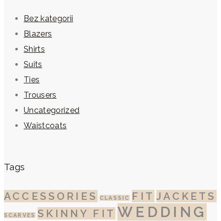
Bez kategorii
Blazers
Shirts
Suits
Ties
Trousers
Uncategorized
Waistcoats
Tags
ACCESSORIES
FIT
JACKETS
CLASSIC
WEDDING
SKINNY FIT
SCARVES