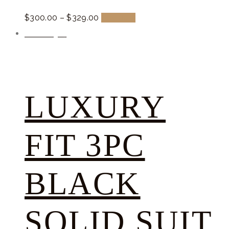
$
300.
00
–
$
329.
00
Buy now
Promocja!
LUXURY
FIT 3PC
BLACK
SOLID SUIT