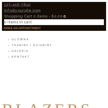
123-456-7890
info@yoursite.com
Shopping Cart
0 items
-
$0.00
0
0 items in cart
MAKE AN APPOINTMENT
GŁÓWNA
TKANINY I DZIANINY
GALERIA
KONTAKT