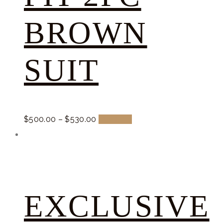
BROWN
SUIT
$
500.
00
–
$
530.
00
Buy now
EXCLUSIVE