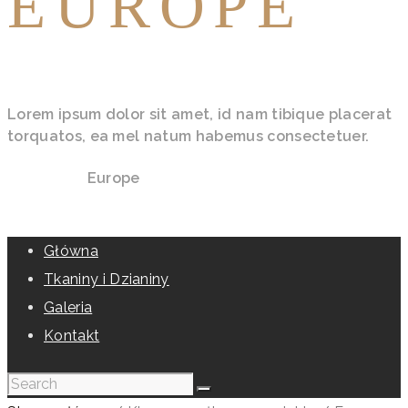
EUROPE
Lorem ipsum dolor sit amet, id nam tibique placerat
torquatos, ea mel natum habemus consectetuer.
Home
Shop
Europe
Główna
Tkaniny i Dzianiny
Galeria
Kontakt