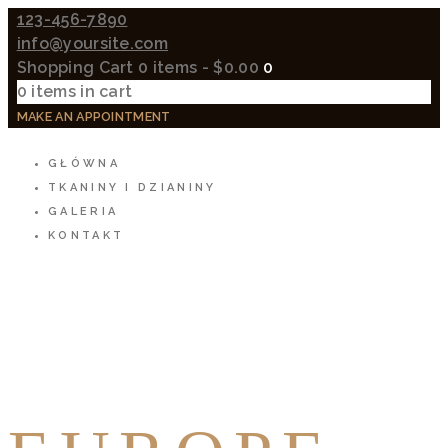
123-456-7890
info@yoursite.com
Shopping Cart
0 items
-
$0.00
0
0 items in cart
MAKE AN APPOINTMENT
GŁÓWNA
TKANINY I DZIANINY
GALERIA
KONTAKT