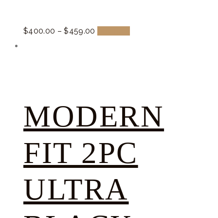
$
400.
00
–
$
459.
00
Buy now
MODERN
FIT 2PC
ULTRA