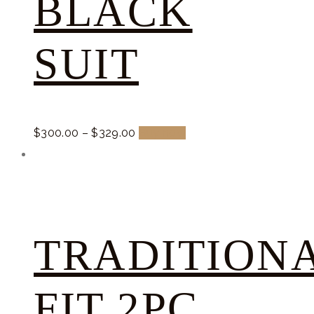
BLACK
SUIT
$
300.
00
–
$
329.
00
Buy now
TRADITION
FIT 2PC